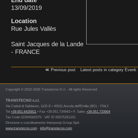
End date
13/09/2019
Location
Rue Jules Vallès
Saint Jacques de la Lande
- FRANCE
Previous post
Latest posts in category Eventi
Copyright © 2010-2026 Transtecno S.r.l. - All rights Reserved
TRANSTECNO s.r.l.
Via Caduti di Sabbiuno, 11/D-E • 40011 Anzola dell'Emilia (BO) - ITALY
Tel
+39.051.6425811
• Fax +39.051.734943 • F. Sales
+39.051.733904
Tax Code 02394560375 - VAT ID 00575261201
Direzione e coordinamento Interpump Group SpA
www.transtecno.com
-
info@transtecno.com