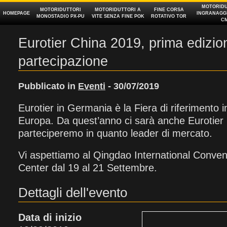
MOTORIDU
MOTORIDUTTORI
MOTORIDUTTORI A
FINE CORSA
HOMEPAGE
INGRANAGGI
MONOSTADIO PX‑PU
VITE SENZA FINE POK
ROTATIVO TOR
C
Eurotier China 2019, prima edizio
partecipazione
Pubblicato in
Eventi
- 30/07/2019
Eurotier in Germania è la Fiera di riferimento i
Europa. Da quest’anno ci sarà anche Eurotier 
parteciperemo in quanto leader di mercato.
Vi aspettiamo al Qingdao International Convent
Center dal 19 al 21 Settembre.
Dettagli dell'evento
Data di inizio