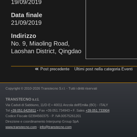
19/09/2019
Data finale
21/09/2019
Indirizzo
No. 9, Miaoling Road,
Laoshan District, Qingdao
Post precedente
Ultimi post nella categoria Eventi
Copyright © 2010-2026 Transtecno S.r.l. - Tutti i diritti riservati
TRANSTECNO s.r.l.
Via Caduti di Sabbiuno, 11/D-E • 40011 Anzola dell'Emilia (BO) - ITALY
Tel
+39.051.6425811
• Fax +39.051.734943 • F. Sales
+39.051.733904
Codice Fiscale 02394560375 - P. IVA 00575261201
Direzione e coordinamento Interpump Group SpA
www.transtecno.com
-
info@transtecno.com