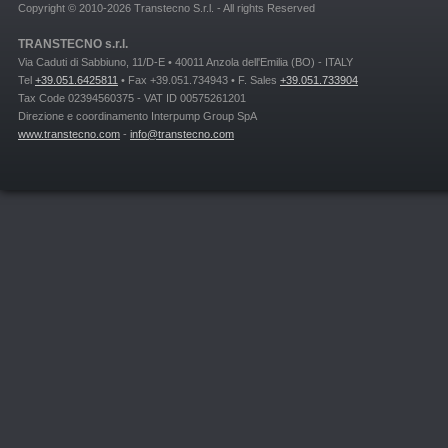
Copyright © 2010-2026 Transtecno S.r.l. - All rights Reserved
TRANSTECNO s.r.l.
Via Caduti di Sabbiuno, 11/D-E • 40011 Anzola dell'Emilia (BO) - ITALY
Tel
+39.051.6425811
• Fax +39.051.734943 • F. Sales
+39.051.733904
Tax Code 02394560375 - VAT ID 00575261201
Direzione e coordinamento Interpump Group SpA
www.transtecno.com
-
info@transtecno.com